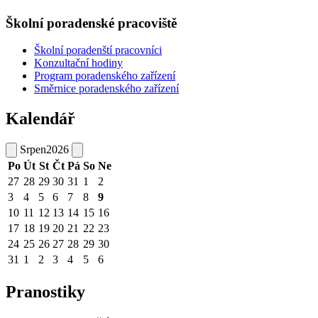
Školní poradenské pracoviště
Školní poradenští pracovníci
Konzultační hodiny
Program poradenského zařízení
Směrnice poradenského zařízení
Kalendář
Srpen
2026
Po
Út
St
Čt
Pá
So
Ne
27
28
29
30
31
1
2
3
4
5
6
7
8
9
10
11
12
13
14
15
16
17
18
19
20
21
22
23
24
25
26
27
28
29
30
31
1
2
3
4
5
6
Pranostiky