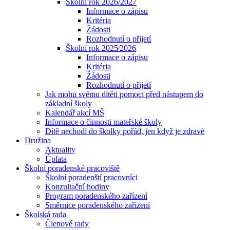
Školní rok 2026/2027
Informace o zápisu
Kritéria
Žádosti
Rozhodnutí o přijetí
Školní rok 2025⁄2026
Informace o zápisu
Kritéria
Žádosti
Rozhodnutí o přijetí
Jak mohu svému dítěti pomoci před nástupem do
základní školy
Kalendář akcí MŠ
Informace o činnosti mateřské školy
Dítě nechodí do školky pořád, jen když je zdravé
Družina
Aktuality
Úplata
Školní poradenské pracoviště
Školní poradenští pracovníci
Konzultační hodiny
Program poradenského zařízení
Směrnice poradenského zařízení
Školská rada
Členové rady