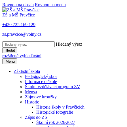
Rovnou na obsah
Rovnou na menu
ZŠ a MŠ Pravčice
+420 725 169 129
zs.pravcice@volny.cz
Hledaný výraz
Hledat
rozšířené vyhledávání
Menu
Základní škola
Pedagogický sbor
Informace o škole
Školní vzdělávací program ZV
Mensa
Zájmové kroužky
Historie
Historie školy v Pravčicích
Historické fotografie
Zápis do ZŠ
Školní rok 2026⁄2027