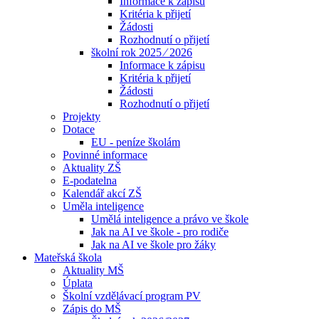
Informace k zápisu
Kritéria k přijetí
Žádosti
Rozhodnutí o přijetí
školní rok 2025 ⁄ 2026
Informace k zápisu
Kritéria k přijetí
Žádosti
Rozhodnutí o přijetí
Projekty
Dotace
EU - peníze školám
Povinné informace
Aktuality ZŠ
E-podatelna
Kalendář akcí ZŠ
Uměla inteligence
Umělá inteligence a právo ve škole
Jak na AI ve škole - pro rodiče
Jak na AI ve škole pro žáky
Mateřská škola
Aktuality MŠ
Úplata
Školní vzdělávací program PV
Zápis do MŠ