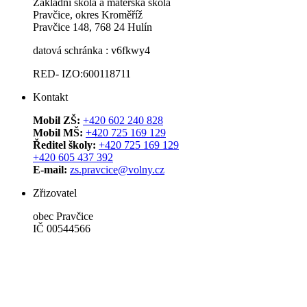
Základní škola a mateřská škola
Pravčice, okres Kroměříž
Pravčice 148, 768 24 Hulín
datová schránka : v6fkwy4
RED- IZO:600118711
Kontakt
Mobil ZŠ:
+420 602 240 828
Mobil MŠ:
+420 725 169 129
Ředitel školy:
+420 725 169 129
+420 605 437 392
E-mail:
zs.pravcice@volny.cz
Zřizovatel
obec Pravčice
IČ 00544566