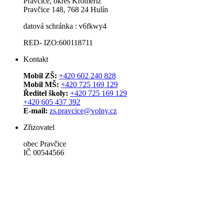
Pravčice, okres Kroměříž
Pravčice 148, 768 24 Hulín
datová schránka : v6fkwy4
RED- IZO:600118711
Kontakt
Mobil ZŠ:
+420 602 240 828
Mobil MŠ:
+420 725 169 129
Ředitel školy:
+420 725 169 129
+420 605 437 392
E-mail:
zs.pravcice@volny.cz
Zřizovatel
obec Pravčice
IČ 00544566