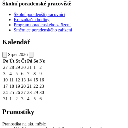
Školní poradenské pracoviště
Školní poradenští pracovníci
Konzultační hodiny
Program poradenského zařízení
Směrnice poradenského zařízení
Kalendář
Srpen
2026
Po
Út
St
Čt
Pá
So
Ne
27
28
29
30
31
1
2
3
4
5
6
7
8
9
10
11
12
13
14
15
16
17
18
19
20
21
22
23
24
25
26
27
28
29
30
31
1
2
3
4
5
6
Pranostiky
Pranostika na akt. měsíc