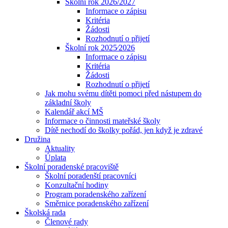
Školní rok 2026/2027
Informace o zápisu
Kritéria
Žádosti
Rozhodnutí o přijetí
Školní rok 2025⁄2026
Informace o zápisu
Kritéria
Žádosti
Rozhodnutí o přijetí
Jak mohu svému dítěti pomoci před nástupem do
základní školy
Kalendář akcí MŠ
Informace o činnosti mateřské školy
Dítě nechodí do školky pořád, jen když je zdravé
Družina
Aktuality
Úplata
Školní poradenské pracoviště
Školní poradenští pracovníci
Konzultační hodiny
Program poradenského zařízení
Směrnice poradenského zařízení
Školská rada
Členové rady