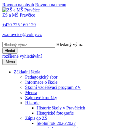
Rovnou na obsah
Rovnou na menu
ZŠ a MŠ Pravčice
+420 725 169 129
zs.pravcice@volny.cz
Hledaný výraz
Hledat
rozšířené vyhledávání
Menu
Základní škola
Pedagogický sbor
Informace o škole
Školní vzdělávací program ZV
Mensa
Zájmové kroužky
Historie
Historie školy v Pravčicích
Historické fotografie
Zápis do ZŠ
Školní rok 2026⁄2027