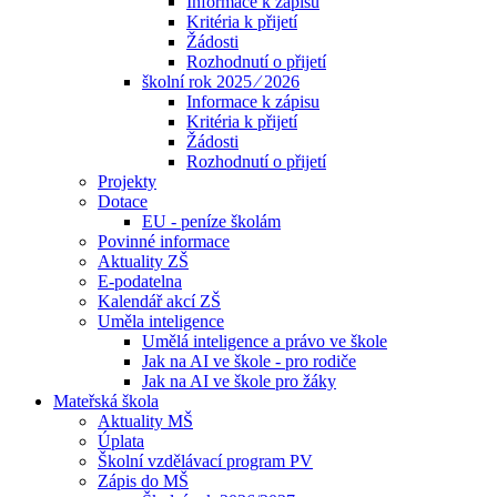
Informace k zápisu
Kritéria k přijetí
Žádosti
Rozhodnutí o přijetí
školní rok 2025 ⁄ 2026
Informace k zápisu
Kritéria k přijetí
Žádosti
Rozhodnutí o přijetí
Projekty
Dotace
EU - peníze školám
Povinné informace
Aktuality ZŠ
E-podatelna
Kalendář akcí ZŠ
Uměla inteligence
Umělá inteligence a právo ve škole
Jak na AI ve škole - pro rodiče
Jak na AI ve škole pro žáky
Mateřská škola
Aktuality MŠ
Úplata
Školní vzdělávací program PV
Zápis do MŠ