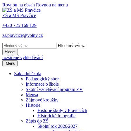
Rovnou na obsah
Rovnou na menu
ZŠ a MŠ Pravčice
+420 725 169 129
zs.pravcice@volny.cz
Hledaný výraz
Hledat
rozšířené vyhledávání
Menu
Základní škola
Pedagogický sbor
Informace o škole
Školní vzdělávací program ZV
Mensa
Zájmové kroužky
Historie
Historie školy v Pravčicích
Historické fotografie
Zápis do ZŠ
Školní rok 2026⁄2027