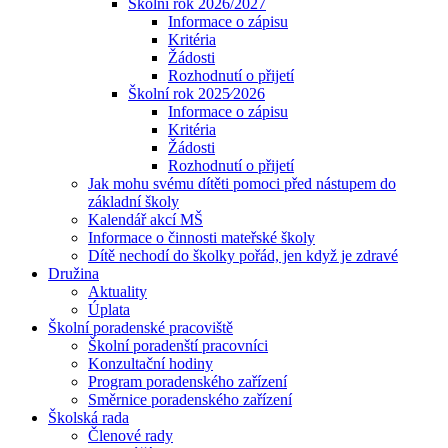
Školní rok 2026/2027
Informace o zápisu
Kritéria
Žádosti
Rozhodnutí o přijetí
Školní rok 2025⁄2026
Informace o zápisu
Kritéria
Žádosti
Rozhodnutí o přijetí
Jak mohu svému dítěti pomoci před nástupem do
základní školy
Kalendář akcí MŠ
Informace o činnosti mateřské školy
Dítě nechodí do školky pořád, jen když je zdravé
Družina
Aktuality
Úplata
Školní poradenské pracoviště
Školní poradenští pracovníci
Konzultační hodiny
Program poradenského zařízení
Směrnice poradenského zařízení
Školská rada
Členové rady