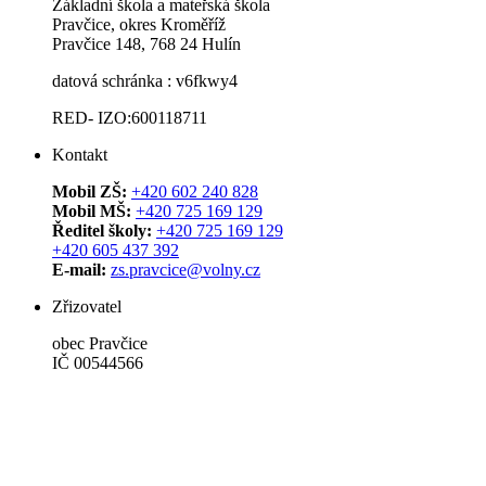
Základní škola a mateřská škola
Pravčice, okres Kroměříž
Pravčice 148, 768 24 Hulín
datová schránka : v6fkwy4
RED- IZO:600118711
Kontakt
Mobil ZŠ:
+420 602 240 828
Mobil MŠ:
+420 725 169 129
Ředitel školy:
+420 725 169 129
+420 605 437 392
E-mail:
zs.pravcice@volny.cz
Zřizovatel
obec Pravčice
IČ 00544566