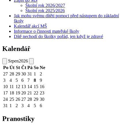
Zápis do MŠ
Školní rok 2026/2027
Školní rok 2025⁄2026
Jak mohu svému dítěti pomoci před nástupem do základní
školy
Kalendář akcí MŠ
Informace o činnosti mateřské školy
Dítě nechodí do školky pořád, jen když je zdravé
Kalendář
Srpen
2026
Po
Út
St
Čt
Pá
So
Ne
27
28
29
30
31
1
2
3
4
5
6
7
8
9
10
11
12
13
14
15
16
17
18
19
20
21
22
23
24
25
26
27
28
29
30
31
1
2
3
4
5
6
Pranostiky