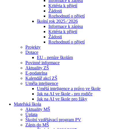
Informace k zápisu
Kritéria k přijetí
Žádosti
Rozhodnutí o přijetí
školní rok 2025 ⁄ 2026
Informace k zápisu
Kritéria k přijetí
Žádosti
Rozhodnutí o přijetí
Projekty
Dotace
EU - peníze školám
Povinné informace
Aktuality ZŠ
E-podatelna
Kalendář akcí ZŠ
Uměla inteligence
Umělá inteligence a právo ve škole
Jak na AI ve škole - pro rodiče
Jak na AI ve škole pro žáky
Mateřská škola
Aktuality MŠ
Úplata
Školní vzdělávací program PV
Zápis do MŠ