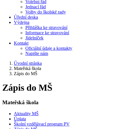
Volební řád
Jednací řád
Volby do školské rady
Úřední deska
Výdejna
Přihláška ke stravování
Informace ke stravování
Jídelníček
Kontakt
Oficiální údaje a kontakty
Napište nám
Úvodní stránka
Mateřská škola
Zápis do MŠ
Zápis do MŠ
Mateřská škola
Aktuality MŠ
Úplata
Školní vzdělávací program PV