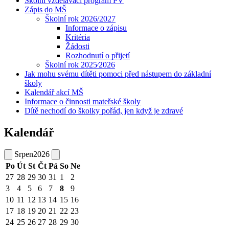
Školní vzdělávací program PV
Zápis do MŠ
Školní rok 2026/2027
Informace o zápisu
Kritéria
Žádosti
Rozhodnutí o přijetí
Školní rok 2025⁄2026
Jak mohu svému dítěti pomoci před nástupem do základní
školy
Kalendář akcí MŠ
Informace o činnosti mateřské školy
Dítě nechodí do školky pořád, jen když je zdravé
Kalendář
Srpen
2026
Po
Út
St
Čt
Pá
So
Ne
27
28
29
30
31
1
2
3
4
5
6
7
8
9
10
11
12
13
14
15
16
17
18
19
20
21
22
23
24
25
26
27
28
29
30