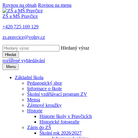
Rovnou na obsah
Rovnou na menu
ZŠ a MŠ Pravčice
+420 725 169 129
zs.pravcice@volny.cz
Hledaný výraz
Hledat
rozšířené vyhledávání
Menu
Základní škola
Pedagogický sbor
Informace o škole
Školní vzdělávací program ZV
Mensa
Zájmové kroužky
Historie
Historie školy v Pravčicích
Historické fotografie
Zápis do ZŠ
Školní rok 2026⁄2027