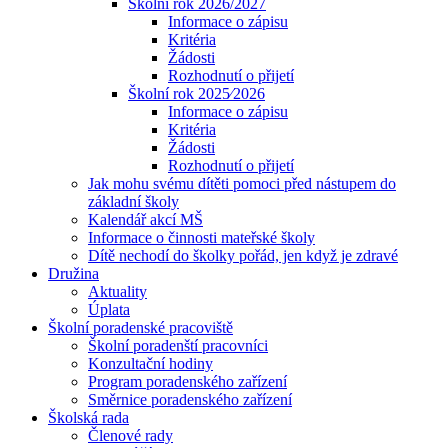
Školní rok 2026/2027
Informace o zápisu
Kritéria
Žádosti
Rozhodnutí o přijetí
Školní rok 2025⁄2026
Informace o zápisu
Kritéria
Žádosti
Rozhodnutí o přijetí
Jak mohu svému dítěti pomoci před nástupem do
základní školy
Kalendář akcí MŠ
Informace o činnosti mateřské školy
Dítě nechodí do školky pořád, jen když je zdravé
Družina
Aktuality
Úplata
Školní poradenské pracoviště
Školní poradenští pracovníci
Konzultační hodiny
Program poradenského zařízení
Směrnice poradenského zařízení
Školská rada
Členové rady