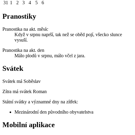
31
1
2
3
4
5
6
Pranostiky
Pranostika na akt. měsíc
Když v srpnu naprší, tak než se oběd pojí, všecko slunce
vysuší.
Pranostika na akt. den
Málo plodů v srpnu, málo včel z jara.
Svátek
Svátek má
Soběslav
Zítra má svátek
Roman
Státní svátky a významné dny na zítřek:
Mezinárodní den původního obyvatelstva
Mobilní aplikace