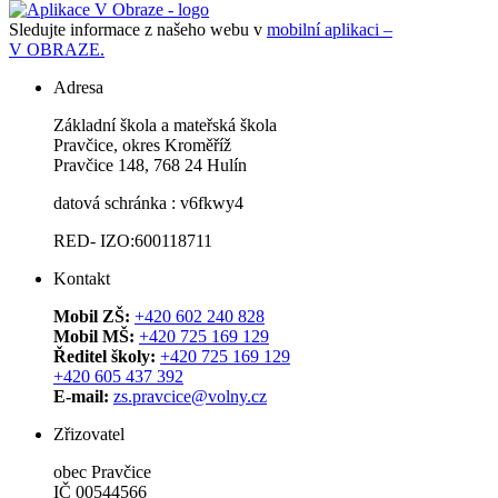
Sledujte informace z našeho webu v
mobilní aplikaci –
V OBRAZE.
Adresa
Základní škola a mateřská škola
Pravčice, okres Kroměříž
Pravčice 148, 768 24 Hulín
datová schránka : v6fkwy4
RED- IZO:600118711
Kontakt
Mobil ZŠ:
+420 602 240 828
Mobil MŠ:
+420 725 169 129
Ředitel školy:
+420 725 169 129
+420 605 437 392
E-mail:
zs.pravcice@volny.cz
Zřizovatel
obec Pravčice
IČ 00544566