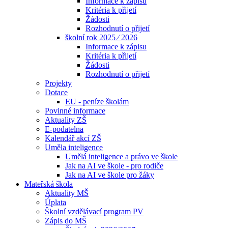
Informace k zápisu
Kritéria k přijetí
Žádosti
Rozhodnutí o přijetí
školní rok 2025 ⁄ 2026
Informace k zápisu
Kritéria k přijetí
Žádosti
Rozhodnutí o přijetí
Projekty
Dotace
EU - peníze školám
Povinné informace
Aktuality ZŠ
E-podatelna
Kalendář akcí ZŠ
Uměla inteligence
Umělá inteligence a právo ve škole
Jak na AI ve škole - pro rodiče
Jak na AI ve škole pro žáky
Mateřská škola
Aktuality MŠ
Úplata
Školní vzdělávací program PV
Zápis do MŠ