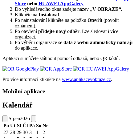
Store
nebo
HUAWEI AppGalery
Do vyhledávacího okna zadejte název
„V OBRAZE“.
Klikněte na
Instalovat
.
Po nainstalování klikněte na položku
Otevřít
(povolit
oznámení).
Po otevření
přidejte nový odběr
. Lze sledovat i více
organizací.
Po výběru organizace se
data z webu automaticky nahrají
do aplikace.
Aplikaci si můžete stáhnout pomocí odkazů, nebo QR kódů.
Pro více informací klikněte na
www.aplikacevobraze.cz
.
Mobilní aplikace
Kalendář
Srpen
2026
Po
Út
St
Čt
Pá
So
Ne
27
28
29
30
31
1
2