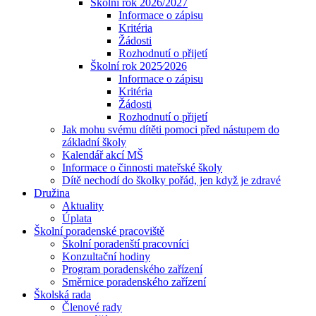
Školní rok 2026/2027
Informace o zápisu
Kritéria
Žádosti
Rozhodnutí o přijetí
Školní rok 2025⁄2026
Informace o zápisu
Kritéria
Žádosti
Rozhodnutí o přijetí
Jak mohu svému dítěti pomoci před nástupem do
základní školy
Kalendář akcí MŠ
Informace o činnosti mateřské školy
Dítě nechodí do školky pořád, jen když je zdravé
Družina
Aktuality
Úplata
Školní poradenské pracoviště
Školní poradenští pracovníci
Konzultační hodiny
Program poradenského zařízení
Směrnice poradenského zařízení
Školská rada
Členové rady