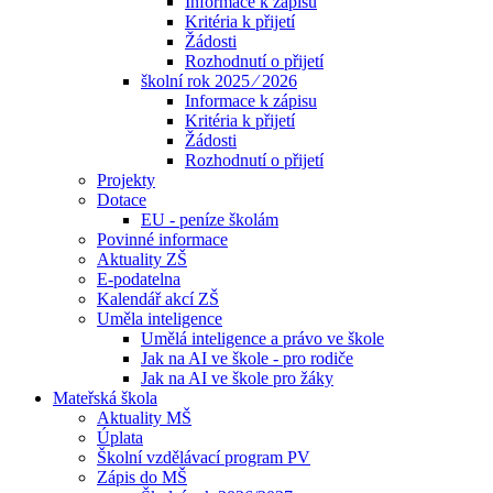
Informace k zápisu
Kritéria k přijetí
Žádosti
Rozhodnutí o přijetí
školní rok 2025 ⁄ 2026
Informace k zápisu
Kritéria k přijetí
Žádosti
Rozhodnutí o přijetí
Projekty
Dotace
EU - peníze školám
Povinné informace
Aktuality ZŠ
E-podatelna
Kalendář akcí ZŠ
Uměla inteligence
Umělá inteligence a právo ve škole
Jak na AI ve škole - pro rodiče
Jak na AI ve škole pro žáky
Mateřská škola
Aktuality MŠ
Úplata
Školní vzdělávací program PV
Zápis do MŠ