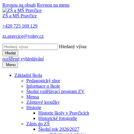
Rovnou na obsah
Rovnou na menu
ZŠ a MŠ Pravčice
+420 725 169 129
zs.pravcice@volny.cz
Hledaný výraz
Hledat
rozšířené vyhledávání
Menu
Základní škola
Pedagogický sbor
Informace o škole
Školní vzdělávací program ZV
Mensa
Zájmové kroužky
Historie
Historie školy v Pravčicích
Historické fotografie
Zápis do ZŠ
Školní rok 2026⁄2027