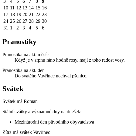
3
4
5
6
7
8
9
10
11
12
13
14
15
16
17
18
19
20
21
22
23
24
25
26
27
28
29
30
31
1
2
3
4
5
6
Pranostiky
Pranostika na akt. měsíc
Když je v srpnu ráno hodně rosy, mají z toho radost vosy.
Pranostika na akt. den
Do svatého Vavřince nechval pšenice.
Svátek
Svátek má
Roman
Státní svátky a významné dny na dnešek:
Mezinárodní den původního obyvatelstva
Zítra má svátek
Vavřinec