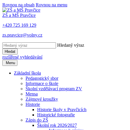
Rovnou na obsah
Rovnou na menu
ZŠ a MŠ Pravčice
+420 725 169 129
zs.pravcice@volny.cz
Hledaný výraz
Hledat
rozšířené vyhledávání
Menu
Základní škola
Pedagogický sbor
Informace o škole
Školní vzdělávací program ZV
Mensa
Zájmové kroužky
Historie
Historie školy v Pravčicích
Historické fotografie
Zápis do ZŠ
Školní rok 2026⁄2027