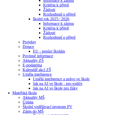
Informace k zápisu
Kritéria k přijetí
Žádosti
Rozhodnutí o přijetí
školní rok 2025 ⁄ 2026
Informace k zápisu
Kritéria k přijetí
Žádosti
Rozhodnutí o přijetí
Projekty
Dotace
EU - peníze školám
Povinné informace
Aktuality ZŠ
E-podatelna
Kalendář akcí ZŠ
Uměla inteligence
Umělá inteligence a právo ve škole
Jak na AI ve škole - pro rodiče
Jak na AI ve škole pro žáky
Mateřská škola
Aktuality MŠ
Úplata
Školní vzdělávací program PV
Zápis do MŠ