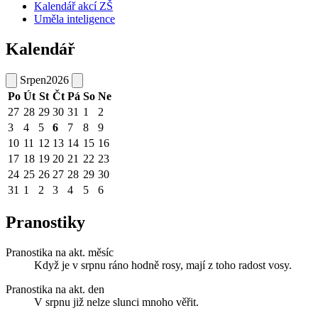
Kalendář akcí ZŠ
Uměla inteligence
Kalendář
Srpen
2026
Po
Út
St
Čt
Pá
So
Ne
27
28
29
30
31
1
2
3
4
5
6
7
8
9
10
11
12
13
14
15
16
17
18
19
20
21
22
23
24
25
26
27
28
29
30
31
1
2
3
4
5
6
Pranostiky
Pranostika na akt. měsíc
Když je v srpnu ráno hodně rosy, mají z toho radost vosy.
Pranostika na akt. den
V srpnu již nelze slunci mnoho věřit.