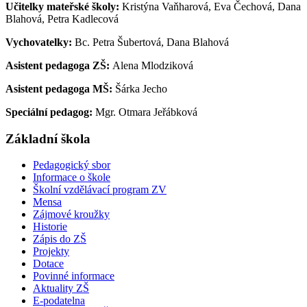
Učitelky mateřské školy:
Kristýna Vaňharová, Eva Čechová, Dana
Blahová, Petra Kadlecová
Vychovatelky:
Bc. Petra Šubertová, Dana Blahová
Asistent pedagoga ZŠ:
Alena Mlodziková
Asistent pedagoga MŠ:
Šárka Jecho
Speciální pedagog:
Mgr. Otmara Jeřábková
Základní škola
Pedagogický sbor
Informace o škole
Školní vzdělávací program ZV
Mensa
Zájmové kroužky
Historie
Zápis do ZŠ
Projekty
Dotace
Povinné informace
Aktuality ZŠ
E-podatelna