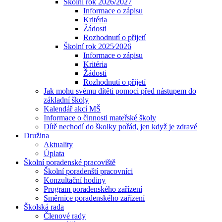
Školní rok 2026/2027
Informace o zápisu
Kritéria
Žádosti
Rozhodnutí o přijetí
Školní rok 2025⁄2026
Informace o zápisu
Kritéria
Žádosti
Rozhodnutí o přijetí
Jak mohu svému dítěti pomoci před nástupem do
základní školy
Kalendář akcí MŠ
Informace o činnosti mateřské školy
Dítě nechodí do školky pořád, jen když je zdravé
Družina
Aktuality
Úplata
Školní poradenské pracoviště
Školní poradenští pracovníci
Konzultační hodiny
Program poradenského zařízení
Směrnice poradenského zařízení
Školská rada
Členové rady