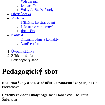
Volební řád
Jednací řád
Volby do školské rady
Úřední deska
Výdejna
Přihláška ke stravování
Informace ke stravování
Jídelníček
Kontakt
Oficiální údaje a kontakty
Napište nám
Úvodní stránka
Základní škola
Pedagogický sbor
Pedagogický sbor
Ředitelka školy a současně učitelka základní školy:
Mgr. Darina
Prokschová
Učitelky základní školy:
Mgr. Jana Dohnalová, Bc. Petra
Šubertová