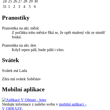
24
25
26
27
28
29
30
31
1
2
3
4
5
6
Pranostiky
Pranostika na akt. měsíc
Z počátku toho měsíce říká se, že opět studený vítr ze strnišť
fouká.
Pranostika na akt. den
Když srpen pálí, bude pálit i víno.
Svátek
Svátek má
Lada
Zítra má svátek
Soběslav
Mobilní aplikace
Sledujte informace z našeho webu v
mobilní aplikaci –
V OBRAZE.