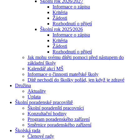
Školní rok 2026/2027
Informace o zápisu
Kritéria
Žádosti
Rozhodnutí o přijetí
Školní rok 2025⁄2026
Informace o zápisu
Kritéria
Žádosti
Rozhodnutí o přijetí
Jak mohu svému dítěti pomoci před nástupem do
základní školy
Kalendář akcí MŠ
Informace o činnosti mateřské školy
Dítě nechodí do školky pořád, jen když je zdravé
Družina
Aktuality
Úplata
Školní poradenské pracoviště
Školní poradenští pracovníci
Konzultační hodiny
Program poradenského zařízení
Směrnice poradenského zařízení
Školská rada
Členové rady