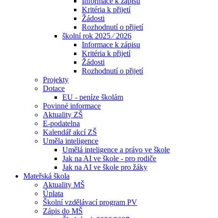
Informace k zápisu
Kritéria k přijetí
Žádosti
Rozhodnutí o přijetí
školní rok 2025 ⁄ 2026
Informace k zápisu
Kritéria k přijetí
Žádosti
Rozhodnutí o přijetí
Projekty
Dotace
EU - peníze školám
Povinné informace
Aktuality ZŠ
E-podatelna
Kalendář akcí ZŠ
Uměla inteligence
Umělá inteligence a právo ve škole
Jak na AI ve škole - pro rodiče
Jak na AI ve škole pro žáky
Mateřská škola
Aktuality MŠ
Úplata
Školní vzdělávací program PV
Zápis do MŠ