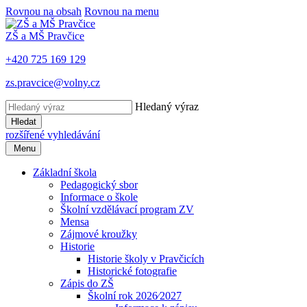
Rovnou na obsah
Rovnou na menu
ZŠ a MŠ Pravčice
+420 725 169 129
zs.pravcice@volny.cz
Hledaný výraz
Hledat
rozšířené vyhledávání
Menu
Základní škola
Pedagogický sbor
Informace o škole
Školní vzdělávací program ZV
Mensa
Zájmové kroužky
Historie
Historie školy v Pravčicích
Historické fotografie
Zápis do ZŠ
Školní rok 2026⁄2027