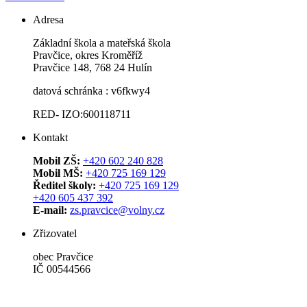
Adresa
Základní škola a mateřská škola
Pravčice, okres Kroměříž
Pravčice 148, 768 24 Hulín
datová schránka : v6fkwy4
RED- IZO:600118711
Kontakt
Mobil ZŠ:
+420 602 240 828
Mobil MŠ:
+420 725 169 129
Ředitel školy:
+420 725 169 129
+420 605 437 392
E-mail:
zs.pravcice@volny.cz
Zřizovatel
obec Pravčice
IČ 00544566