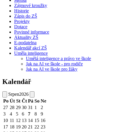
Mensa
Zájmové kroužky
Historie
Zápis do ZŠ
Projekty
Dotace
Povinné informace
Aktuality ZŠ
E-podatelna
Kalendář akcí ZŠ
Uměla inteligence
Umělá inteligence a právo ve škole
Jak na AI ve škole - pro rodiče
Jak na AI ve škole pro žáky
Kalendář
Srpen
2026
Po
Út
St
Čt
Pá
So
Ne
27
28
29
30
31
1
2
3
4
5
6
7
8
9
10
11
12
13
14
15
16
17
18
19
20
21
22
23