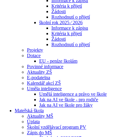
Informace k zápisu
Kritéria k přijetí
Žádosti
Rozhodnutí o přijetí
školní rok 2025 ⁄ 2026
Informace k zápisu
Kritéria k přijetí
Žádosti
Rozhodnutí o přijetí
Projekty
Dotace
EU - peníze školám
Povinné informace
Aktuality ZŠ
E-podatelna
Kalendář akcí ZŠ
Uměla inteligence
Umělá inteligence a právo ve škole
Jak na AI ve škole - pro rodiče
Jak na AI ve škole pro žáky
Mateřská škola
Aktuality MŠ
Úplata
Školní vzdělávací program PV
Zápis do MŠ