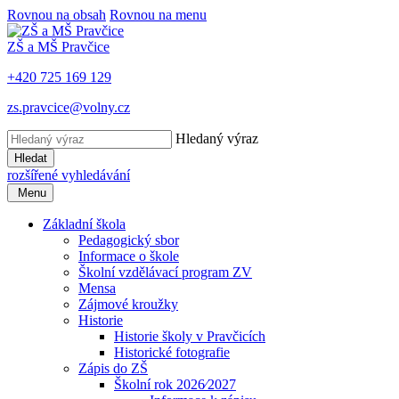
Rovnou na obsah
Rovnou na menu
ZŠ a MŠ Pravčice
+420 725 169 129
zs.pravcice@volny.cz
Hledaný výraz
Hledat
rozšířené vyhledávání
Menu
Základní škola
Pedagogický sbor
Informace o škole
Školní vzdělávací program ZV
Mensa
Zájmové kroužky
Historie
Historie školy v Pravčicích
Historické fotografie
Zápis do ZŠ
Školní rok 2026⁄2027