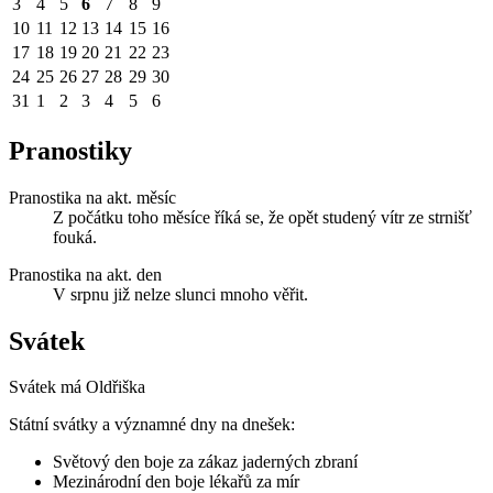
3
4
5
6
7
8
9
10
11
12
13
14
15
16
17
18
19
20
21
22
23
24
25
26
27
28
29
30
31
1
2
3
4
5
6
Pranostiky
Pranostika na akt. měsíc
Z počátku toho měsíce říká se, že opět studený vítr ze strnišť
fouká.
Pranostika na akt. den
V srpnu již nelze slunci mnoho věřit.
Svátek
Svátek má
Oldřiška
Státní svátky a významné dny na dnešek:
Světový den boje za zákaz jaderných zbraní
Mezinárodní den boje lékařů za mír