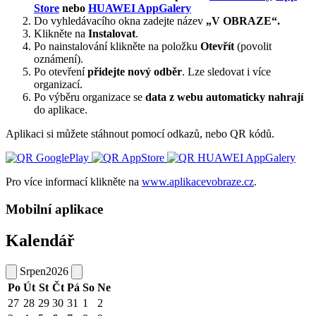
Store
nebo
HUAWEI AppGalery
Do vyhledávacího okna zadejte název
„V OBRAZE“.
Klikněte na
Instalovat
.
Po nainstalování klikněte na položku
Otevřít
(povolit
oznámení).
Po otevření
přidejte nový odběr
. Lze sledovat i více
organizací.
Po výběru organizace se
data z webu automaticky nahrají
do aplikace.
Aplikaci si můžete stáhnout pomocí odkazů, nebo QR kódů.
Pro více informací klikněte na
www.aplikacevobraze.cz
.
Mobilní aplikace
Kalendář
Srpen
2026
Po
Út
St
Čt
Pá
So
Ne
27
28
29
30
31
1
2