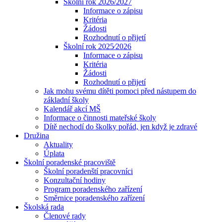
Školní rok 2026/2027
Informace o zápisu
Kritéria
Žádosti
Rozhodnutí o přijetí
Školní rok 2025⁄2026
Informace o zápisu
Kritéria
Žádosti
Rozhodnutí o přijetí
Jak mohu svému dítěti pomoci před nástupem do
základní školy
Kalendář akcí MŠ
Informace o činnosti mateřské školy
Dítě nechodí do školky pořád, jen když je zdravé
Družina
Aktuality
Úplata
Školní poradenské pracoviště
Školní poradenští pracovníci
Konzultační hodiny
Program poradenského zařízení
Směrnice poradenského zařízení
Školská rada
Členové rady