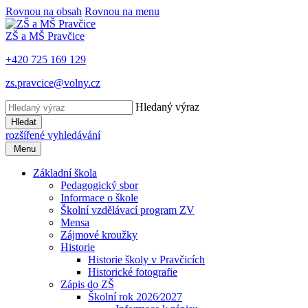
Rovnou na obsah
Rovnou na menu
ZŠ a MŠ Pravčice
+420 725 169 129
zs.pravcice@volny.cz
Hledaný výraz
Hledat
rozšířené vyhledávání
Menu
Základní škola
Pedagogický sbor
Informace o škole
Školní vzdělávací program ZV
Mensa
Zájmové kroužky
Historie
Historie školy v Pravčicích
Historické fotografie
Zápis do ZŠ
Školní rok 2026⁄2027