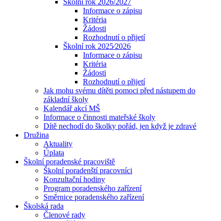
Školní rok 2026/2027
Informace o zápisu
Kritéria
Žádosti
Rozhodnutí o přijetí
Školní rok 2025⁄2026
Informace o zápisu
Kritéria
Žádosti
Rozhodnutí o přijetí
Jak mohu svému dítěti pomoci před nástupem do
základní školy
Kalendář akcí MŠ
Informace o činnosti mateřské školy
Dítě nechodí do školky pořád, jen když je zdravé
Družina
Aktuality
Úplata
Školní poradenské pracoviště
Školní poradenští pracovníci
Konzultační hodiny
Program poradenského zařízení
Směrnice poradenského zařízení
Školská rada
Členové rady