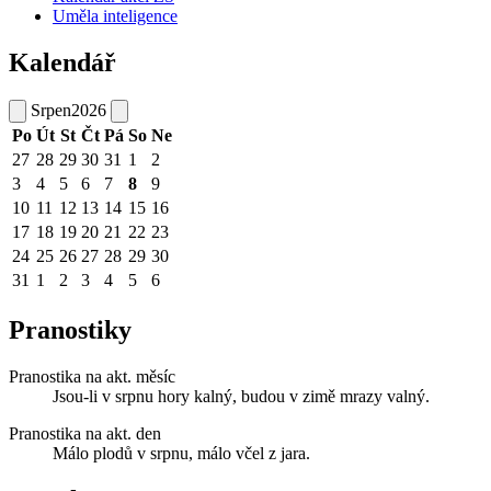
Uměla inteligence
Kalendář
Srpen
2026
Po
Út
St
Čt
Pá
So
Ne
27
28
29
30
31
1
2
3
4
5
6
7
8
9
10
11
12
13
14
15
16
17
18
19
20
21
22
23
24
25
26
27
28
29
30
31
1
2
3
4
5
6
Pranostiky
Pranostika na akt. měsíc
Jsou-li v srpnu hory kalný, budou v zimě mrazy valný.
Pranostika na akt. den
Málo plodů v srpnu, málo včel z jara.