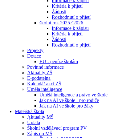
Informace k zápisu
Kritéria k přijetí
Žádosti
Rozhodnutí o přijetí
školní rok 2025 ⁄ 2026
Informace k zápisu
Kritéria k přijetí
Žádosti
Rozhodnutí o přijetí
Projekty
Dotace
EU - peníze školám
Povinné informace
Aktuality ZŠ
E-podatelna
Kalendář akcí ZŠ
Uměla inteligence
Umělá inteligence a právo ve škole
Jak na AI ve škole - pro rodiče
Jak na AI ve škole pro žáky
Mateřská škola
Aktuality MŠ
Úplata
Školní vzdělávací program PV
Zápis do MŠ