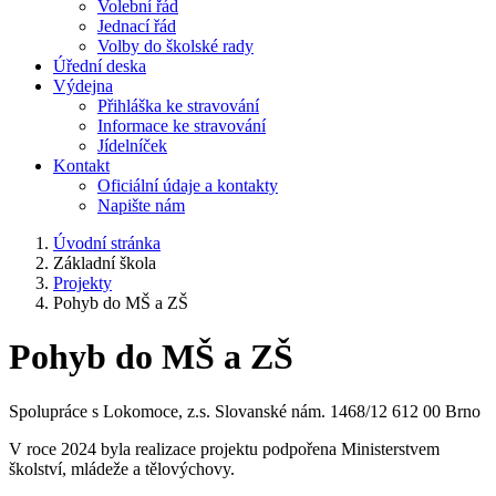
Volební řád
Jednací řád
Volby do školské rady
Úřední deska
Výdejna
Přihláška ke stravování
Informace ke stravování
Jídelníček
Kontakt
Oficiální údaje a kontakty
Napište nám
Úvodní stránka
Základní škola
Projekty
Pohyb do MŠ a ZŠ
Pohyb do MŠ a ZŠ
Spolupráce s Lokomoce, z.s. Slovanské nám. 1468/12 612 00 Brno
V roce 2024 byla realizace projektu podpořena Ministerstvem
školství, mládeže a tělovýchovy.